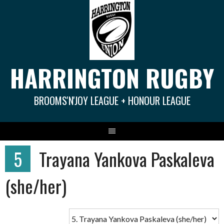
Springe
zum
Inhalt
HARRINGTON RUGBY
BROOMS'N'JOY LEAGUE + HONOUR LEAGUE
5
Trayana Yankova Paskaleva
(she/her)