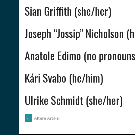
Sian Griffith (she/her)
Joseph “Jossip” Nicholson (
Anatole Edimo (no pronouns
Kári Svabo (he/him)
Ulrike Schmidt (she/her)
BEITRAGSNAVIGATION
←
Ältere Artikel