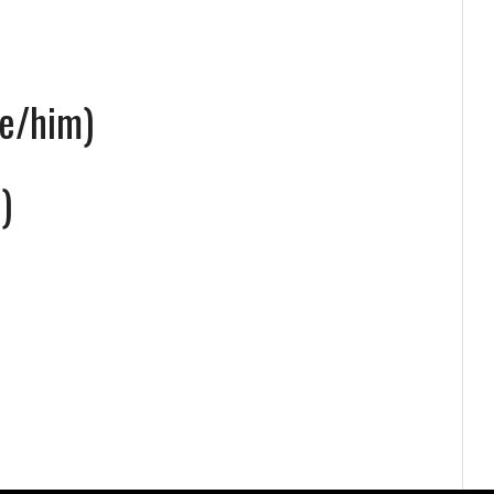
he/him)
)