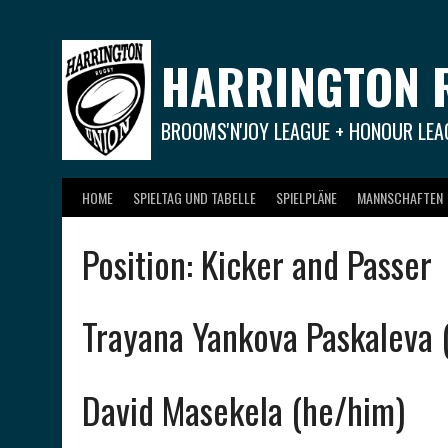
Springe
zum
Inhalt
HARRINGTON 
BROOMS'N'JOY LEAGUE + HONOUR LEA
HOME
SPIELTAG UND TABELLE
SPIELPLÄNE
MANNSCHAFTEN
Position:
Kicker and Passer
Trayana Yankova Paskaleva 
David Masekela (he/him)