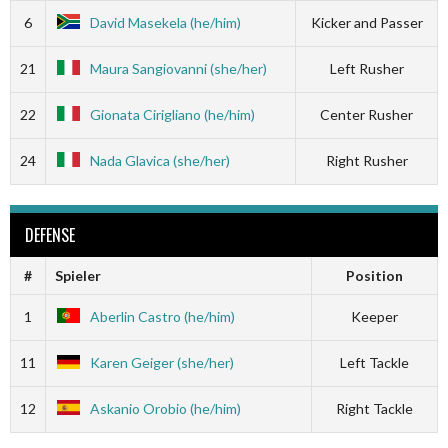
6
David Masekela (he/him)
Kicker and Passer
21
Maura Sangiovanni (she/her)
Left Rusher
22
Gionata Cirigliano (he/him)
Center Rusher
24
Nada Glavica (she/her)
Right Rusher
DEFENSE
#
Spieler
Position
1
Aberlin Castro (he/him)
Keeper
11
Karen Geiger (she/her)
Left Tackle
12
Askanio Orobio (he/him)
Right Tackle