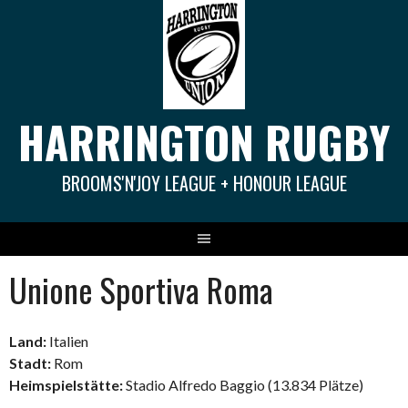
Springe
zum
Inhalt
HARRINGTON RUGBY
BROOMS'N'JOY LEAGUE + HONOUR LEAGUE
Unione Sportiva Roma
Land:
Italien
Stadt:
Rom
Heimspielstätte:
Stadio Alfredo Baggio (13.834 Plätze)