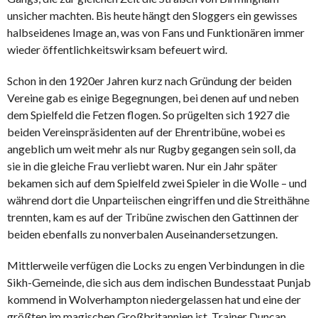
unsicher machten. Bis heute hängt den Sloggers ein gewisses
halbseidenes Image an, was von Fans und Funktionären immer
wieder öffentlichkeitswirksam befeuert wird.
Schon in den 1920er Jahren kurz nach Gründung der beiden
Vereine gab es einige Begegnungen, bei denen auf und neben
dem Spielfeld die Fetzen flogen. So prügelten sich 1927 die
beiden Vereinspräsidenten auf der Ehrentribüne, wobei es
angeblich um weit mehr als nur Rugby gegangen sein soll, da
sie in die gleiche Frau verliebt waren. Nur ein Jahr später
bekamen sich auf dem Spielfeld zwei Spieler in die Wolle – und
während dort die Unparteiischen eingriffen und die Streithähne
trennten, kam es auf der Tribüne zwischen den Gattinnen der
beiden ebenfalls zu nonverbalen Auseinandersetzungen.
Mittlerweile verfügen die Locks zu engen Verbindungen in die
Sikh-Gemeinde, die sich aus dem indischen Bundesstaat Punjab
kommend in Wolverhampton niedergelassen hat und eine der
größten im magischen Großbritannien ist. Trainer Duncan