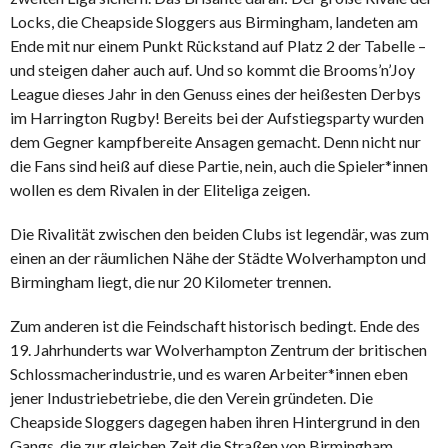
Locks, die Cheapside Sloggers aus Birmingham, landeten am
Ende mit nur einem Punkt Rückstand auf Platz 2 der Tabelle –
und steigen daher auch auf. Und so kommt die Brooms’n’Joy
League dieses Jahr in den Genuss eines der heißesten Derbys
im Harrington Rugby! Bereits bei der Aufstiegsparty wurden
dem Gegner kampfbereite Ansagen gemacht. Denn nicht nur
die Fans sind heiß auf diese Partie, nein, auch die Spieler*innen
wollen es dem Rivalen in der Eliteliga zeigen.
Die Rivalität zwischen den beiden Clubs ist legendär, was zum
einen an der räumlichen Nähe der Städte Wolverhampton und
Birmingham liegt, die nur 20 Kilometer trennen.
Zum anderen ist die Feindschaft historisch bedingt. Ende des
19. Jahrhunderts war Wolverhampton Zentrum der britischen
Schlossmacherindustrie, und es waren Arbeiter*innen eben
jener Industriebetriebe, die den Verein gründeten. Die
Cheapside Sloggers dagegen haben ihren Hintergrund in den
Gangs, die zur gleichen Zeit die Straßen von Birmingham