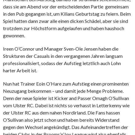
dass sie am Abend vor der entscheidenden Partie gemeinsam
in den Pub gegangen ist, um Kilians Geburtstag zu feiern. Beim
Spiel hatten dann zwar alle einen dicken Schädel, aber sie sind
trotzdem zur Höchstform aufgelaufen und haben haushoch
gewonnen.
Ireen O’Connor und Manager Sven-Ole Jensen haben die
Strukturen der Casuals in den vergangenen Jahren langsam
professionalisiert, sodass der Aufstieg letztlich auch Lohn
harter Arbeit ist.
Nun hat Trainer Eoin O’Hare zum Aufstieg einen prominenten
Neuzugang bekommen – und damit jede Menge Probleme.
Denn der neue Spieler ist Kicker and Passer Omagh O’Sullivan
vom Ulster RC. Dabei ist nichts so verhasst in Letterkenny wie
der Ulster RC aus dem nahen Nordirland. Die Fans hassen
O’Sullivan also jetzt schon und haben bereits Widerstand
gegen den Wechsel angekündigt. Das Aufeinandertreffen der
beiden Clubs in der Brooms’n’Joy League wird also ebenfalls