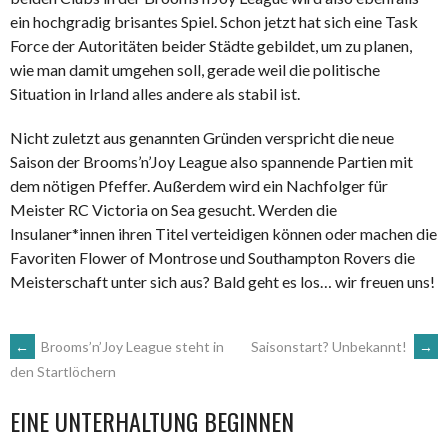
ein hochgradig brisantes Spiel. Schon jetzt hat sich eine Task
Force der Autoritäten beider Städte gebildet, um zu planen,
wie man damit umgehen soll, gerade weil die politische
Situation in Irland alles andere als stabil ist.
Nicht zuletzt aus genannten Gründen verspricht die neue
Saison der Brooms’n’Joy League also spannende Partien mit
dem nötigen Pfeffer. Außerdem wird ein Nachfolger für
Meister RC Victoria on Sea gesucht. Werden die
Insulaner*innen ihren Titel verteidigen können oder machen die
Favoriten Flower of Montrose und Southampton Rovers die
Meisterschaft unter sich aus? Bald geht es los… wir freuen uns!
ARTIKEL-
←
Brooms’n’Joy League steht in
Saisonstart? Unbekannt!
→
den Startlöchern
NAVIGATION
EINE UNTERHALTUNG BEGINNEN