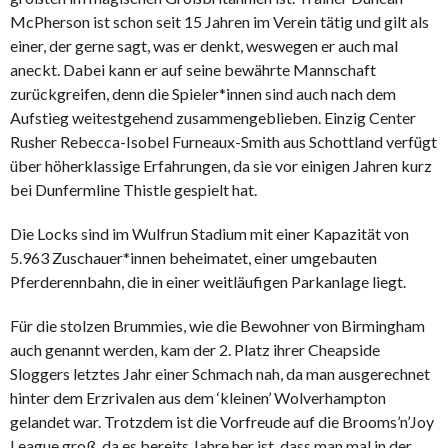
McPherson ist schon seit 15 Jahren im Verein tätig und gilt als
einer, der gerne sagt, was er denkt, weswegen er auch mal
aneckt. Dabei kann er auf seine bewährte Mannschaft
zurückgreifen, denn die Spieler*innen sind auch nach dem
Aufstieg weitestgehend zusammengeblieben. Einzig Center
Rusher Rebecca-Isobel Furneaux-Smith aus Schottland verfügt
über höherklassige Erfahrungen, da sie vor einigen Jahren kurz
bei Dunfermline Thistle gespielt hat.
Die Locks sind im Wulfrun Stadium mit einer Kapazität von
5.963 Zuschauer*innen beheimatet, einer umgebauten
Pferderennbahn, die in einer weitläufigen Parkanlage liegt.
Für die stolzen Brummies, wie die Bewohner von Birmingham
auch genannt werden, kam der 2. Platz ihrer Cheapside
Sloggers letztes Jahr einer Schmach nah, da man ausgerechnet
hinter dem Erzrivalen aus dem ‘kleinen’ Wolverhampton
gelandet war. Trotzdem ist die Vorfreude auf die Brooms’n’Joy
League groß, da es bereits Jahre her ist, dass man mal in der