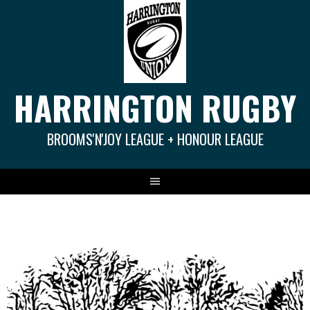
Springe
zum
Inhalt
HARRINGTON RUGBY
BROOMS'N'JOY LEAGUE + HONOUR LEAGUE