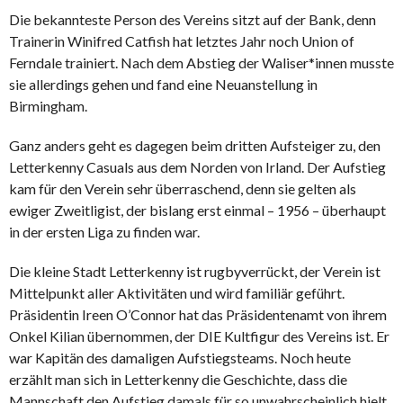
Die bekannteste Person des Vereins sitzt auf der Bank, denn
Trainerin Winifred Catfish hat letztes Jahr noch Union of
Ferndale trainiert. Nach dem Abstieg der Waliser*innen musste
sie allerdings gehen und fand eine Neuanstellung in
Birmingham.
Ganz anders geht es dagegen beim dritten Aufsteiger zu, den
Letterkenny Casuals aus dem Norden von Irland. Der Aufstieg
kam für den Verein sehr überraschend, denn sie gelten als
ewiger Zweitligist, der bislang erst einmal – 1956 – überhaupt
in der ersten Liga zu finden war.
Die kleine Stadt Letterkenny ist rugbyverrückt, der Verein ist
Mittelpunkt aller Aktivitäten und wird familiär geführt.
Präsidentin Ireen O’Connor hat das Präsidentenamt von ihrem
Onkel Kilian übernommen, der DIE Kultfigur des Vereins ist. Er
war Kapitän des damaligen Aufstiegsteams. Noch heute
erzählt man sich in Letterkenny die Geschichte, dass die
Mannschaft den Aufstieg damals für so unwahrscheinlich hielt,