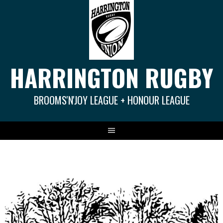
Springe
zum
Inhalt
HARRINGTON RUGBY
BROOMS'N'JOY LEAGUE + HONOUR LEAGUE