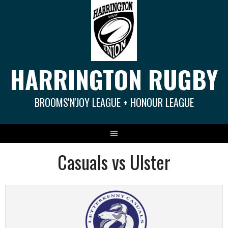
Springe
zum
Inhalt
HARRINGTON RUGBY
BROOMS'N'JOY LEAGUE + HONOUR LEAGUE
Casuals vs Ulster