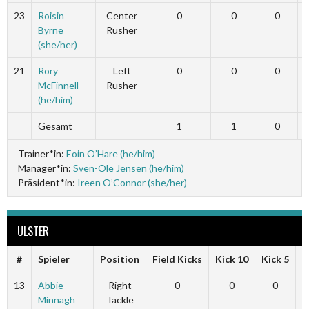
23
Roisin
Center
0
0
0
Byrne
Rusher
(she/her)
21
Rory
Left
0
0
0
McFinnell
Rusher
(he/him)
Gesamt
1
1
0
Trainer*in:
Eoin O’Hare (he/him)
Manager*in:
Sven-Ole Jensen (he/him)
Präsident*in:
Ireen O’Connor (she/her)
ULSTER
#
Spieler
Position
Field Kicks
Kick 10
Kick 5
F
13
Abbie
Right
0
0
0
Minnagh
Tackle