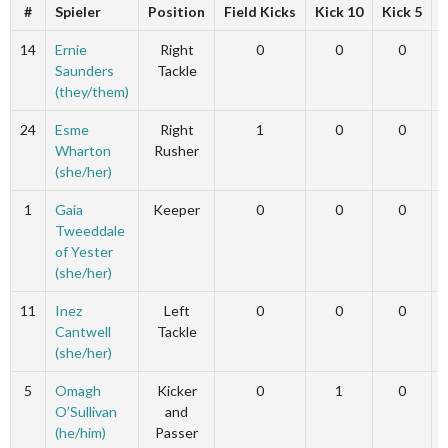
#
Spieler
Position
Field Kicks
Kick 10
Kick 5
14
Ernie
Right
0
0
0
Saunders
Tackle
(they/them)
24
Esme
Right
1
0
0
Wharton
Rusher
(she/her)
1
Gaia
Keeper
0
0
0
Tweeddale
of Yester
(she/her)
11
Inez
Left
0
0
0
Cantwell
Tackle
(she/her)
5
Omagh
Kicker
0
1
0
O’Sullivan
and
(he/him)
Passer