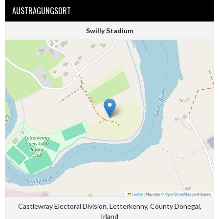
AUSTRAGUNGSORT
Swilly Stadium
Leaflet
|
Map data ©
OpenStreetMap
contributors
Castlewray Electoral Division, Letterkenny, County Donegal,
Irland