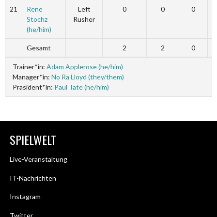
21
Rene
Left
0
0
0
Stochz
Rusher
(he/him)
Gesamt
2
2
0
Trainer*in:
Adam Applerose (he/him)
Manager*in:
No Ra Lloyd (they/them)
Präsident*in:
Paul Tate (he/him)
SPIELWELT
Live-Veranstaltung
IT-Nachrichten
Instagram
Twitter