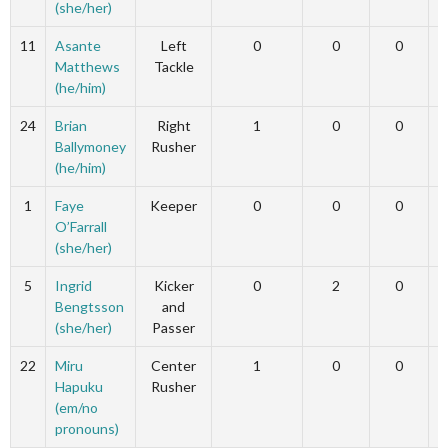
(she/her)
11
Asante
Left
0
0
0
Matthews
Tackle
(he/him)
24
Brian
Right
1
0
0
Ballymoney
Rusher
(he/him)
1
Faye
Keeper
0
0
0
O’Farrall
(she/her)
5
Ingrid
Kicker
0
2
0
Bengtsson
and
(she/her)
Passer
22
Miru
Center
1
0
0
Hapuku
Rusher
(em/no
pronouns)