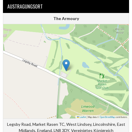
AUSTRAGUNGSORT
The Armoury
Leaflet
|
Map data ©
OpenStreetMap
contributors
Legsby Road, Market Rasen TC, West Lindsey, Lincolnshire, East
Midlands, England, LN8 3DY, Vereinigtes Königreich