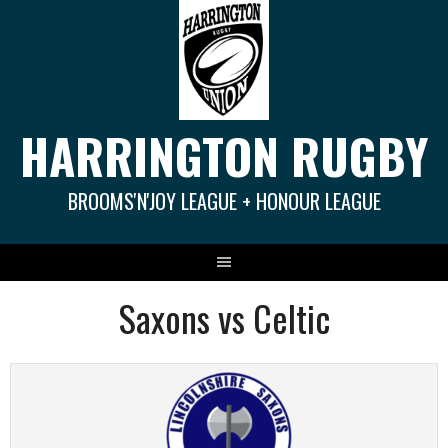
Springe
zum
Inhalt
HARRINGTON RUGBY
BROOMS'N'JOY LEAGUE + HONOUR LEAGUE
Saxons vs Celtic