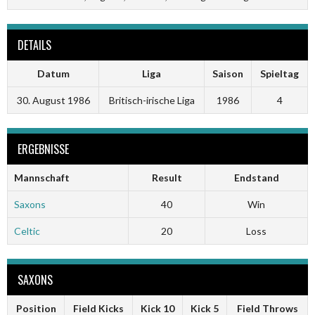
DETAILS
Datum
Liga
Saison
Spieltag
30. August 1986
Britisch-irische Liga
1986
4
ERGEBNISSE
Mannschaft
Result
Endstand
Saxons
40
Win
Celtic
20
Loss
SAXONS
Position
Field Kicks
Kick 10
Kick 5
Field Throws