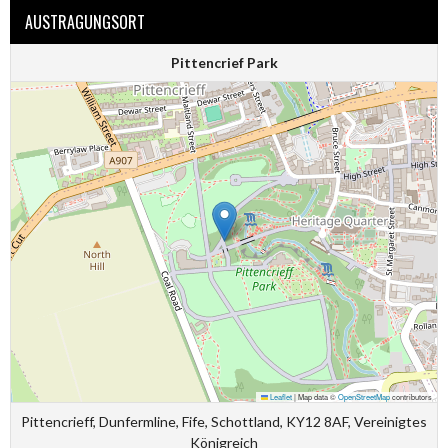
AUSTRAGUNGSORT
Pittencrief Park
Leaflet
|
Map data ©
OpenStreetMap
contributors
Pittencrieff, Dunfermline, Fife, Schottland, KY12 8AF, Vereinigtes
Königreich