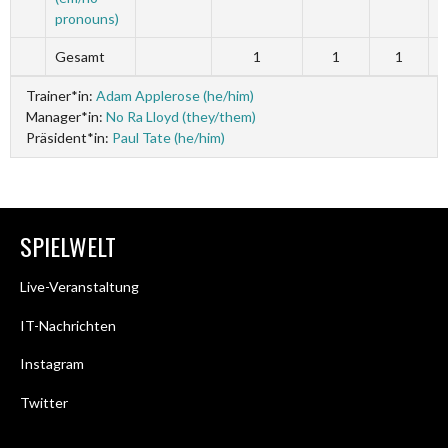
pronouns)
Gesamt
1
1
1
Trainer*in:
Adam Applerose (he/him)
Manager*in:
No Ra Lloyd (they/them)
Präsident*in:
Paul Tate (he/him)
SPIELWELT
Live-Veranstaltung
IT-Nachrichten
Instagram
Twitter