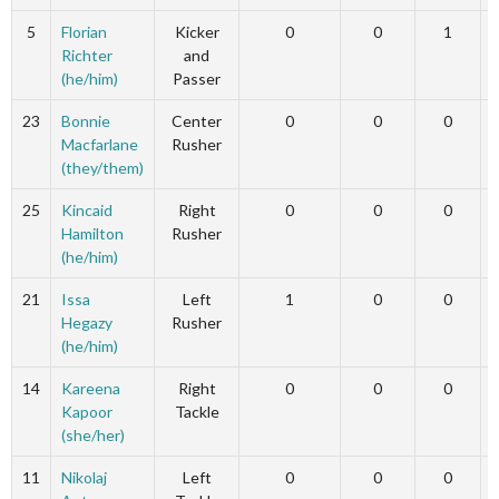
5
Florian
Kicker
0
0
1
Richter
and
(he/him)
Passer
23
Bonnie
Center
0
0
0
Macfarlane
Rusher
(they/them)
25
Kincaid
Right
0
0
0
Hamilton
Rusher
(he/him)
21
Issa
Left
1
0
0
Hegazy
Rusher
(he/him)
14
Kareena
Right
0
0
0
Kapoor
Tackle
(she/her)
11
Nikolaj
Left
0
0
0