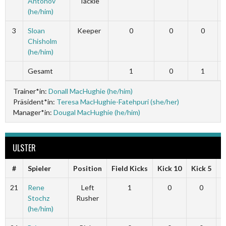
Antonov
Tackle
(he/him)
3
Sloan
Keeper
0
0
0
Chisholm
(he/him)
Gesamt
1
0
1
Trainer*in:
Donall MacHughie (he/him)
Präsident*in:
Teresa MacHughie-Fatehpuri (she/her)
Manager*in:
Dougal MacHughie (he/him)
ULSTER
#
Spieler
Position
Field Kicks
Kick 10
Kick 5
F
21
Rene
Left
1
0
0
Stochz
Rusher
(he/him)