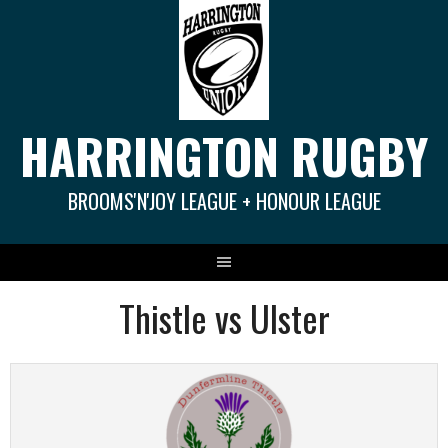
Springe
zum
Inhalt
HARRINGTON RUGBY
BROOMS'N'JOY LEAGUE + HONOUR LEAGUE
Thistle vs Ulster