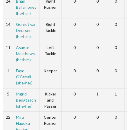
24
Brian
Right
0
0
0
Ballymoney
Rusher
(he/him)
14
Gernot van
Right
0
0
0
Deursen
Tackle
(he/him)
11
Asante
Left
0
0
0
Matthews
Tackle
(he/him)
1
Faye
Keeper
0
0
0
O’Farrall
(she/her)
5
Ingrid
Kicker
0
1
1
Bengtsson
and
(she/her)
Passer
22
Miru
Center
0
0
0
Hapuku
Rusher
(em/no