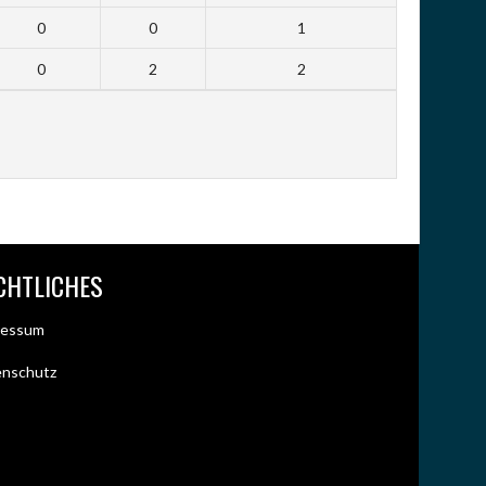
0
0
1
0
2
2
CHTLICHES
ressum
enschutz