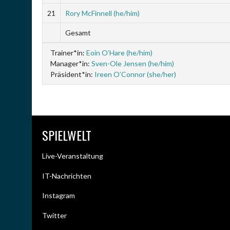
21
Rory McFinnell (he/him)
Gesamt
Trainer*in:
Eoin O’Hare (he/him)
Manager*in:
Sven-Ole Jensen (he/him)
Präsident*in:
Ireen O’Connor (she/her)
SPIELWELT
Live-Veranstaltung
IT-Nachrichten
Instagram
Twitter