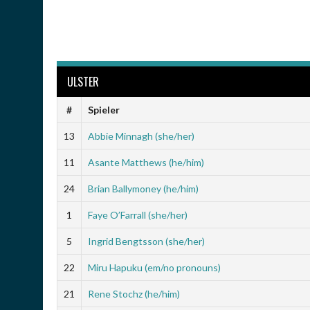
ULSTER
#
Spieler
13
Abbie Minnagh (she/her)
11
Asante Matthews (he/him)
24
Brian Ballymoney (he/him)
1
Faye O’Farrall (she/her)
5
Ingrid Bengtsson (she/her)
22
Miru Hapuku (em/no pronouns)
21
Rene Stochz (he/him)