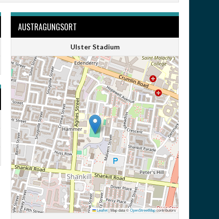
AUSTRAGUNGSORT
Ulster Stadium
Leaflet
|
Map data ©
OpenStreetMap
contributors