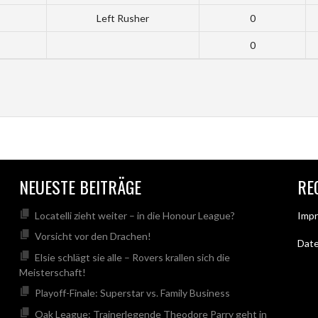
Left Rusher
0
0
NEUESTE BEITRÄGE
RE
Locatelli zieht weiter – in die Honour League?
Imp
Vorsicht vor den Drachen!
Dat
Elsie schlägt sie alle – Rovers krallen sich die
Meisterschaft!
Playoff-Finale: Superstar vs. Family Business
Oak League: Trainerlegende Theodore Parry geht in