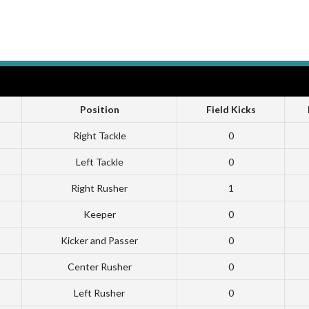
Position
Field Kicks
Right Tackle
0
Left Tackle
0
Right Rusher
1
Keeper
0
Kicker and Passer
0
Center Rusher
0
Left Rusher
0