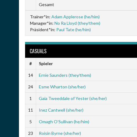
Gesamt
Trainer*in:
Adam Applerose (he/him)
Manager*in:
No Ra Lloyd (they/them)
Präsident*in:
Paul Tate (he/him)
CASUALS
#
Spieler
14
Ernie Saunders (they/them)
24
Esme Wharton (she/her)
1
Gaia Tweeddale of Yester (she/her)
11
Inez Cantwell (she/her)
5
Omagh O’Sullivan (he/him)
23
Roisin Byrne (she/her)