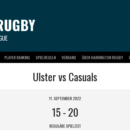
RUGBY
GUE
PLAYER RANKING
SPIELREGELN
VERBAND
ÜBER HARRINGTON RUGBY
Ulster vs Casuals
11. SEPTEMBER 2022
15
-
20
REGULÄRE SPIELZEIT