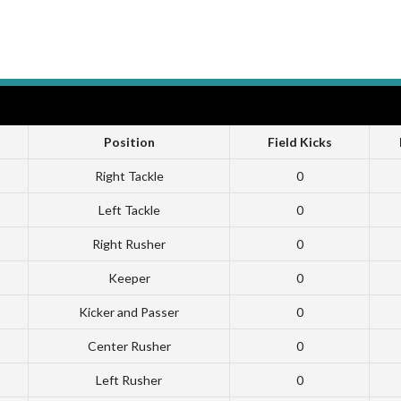
Position
Field Kicks
Right Tackle
0
Left Tackle
0
Right Rusher
0
Keeper
0
Kicker and Passer
0
Center Rusher
0
Left Rusher
0