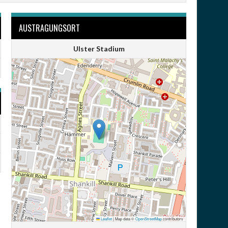
AUSTRAGUNGSORT
Ulster Stadium
Leaflet
|
Map data ©
OpenStreetMap
contributors