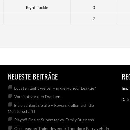
Right Tackle
0
2
NEUESTE BEITRÄGE
RE
Locatelli zieht weiter – in die Honour League?
Imp
Vorsicht vor den Drachen!
Dat
Elsie schlägt sie alle – Rovers krallen sich die
Meisterschaft!
Playoff-Finale: Superstar vs. Family Business
Oak League: Trainerlegende Theodore Parry geht in