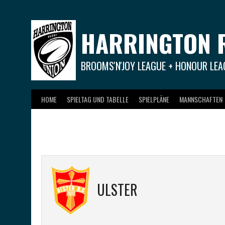
Springe
zum
Inhalt
HARRINGTON 
BROOMS'N'JOY LEAGUE + HONOUR LEA
HOME
SPIELTAG UND TABELLE
SPIELPLÄNE
MANNSCHAFTEN
ULSTER