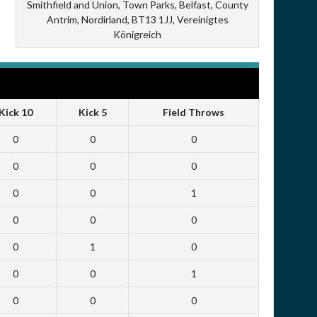
Smithfield and Union, Town Parks, Belfast, County
Antrim, Nordirland, BT13 1JJ, Vereinigtes
Königreich
Kick 10
Kick 5
Field Throws
0
0
0
0
0
0
0
0
1
0
0
0
0
1
0
0
0
1
0
0
0