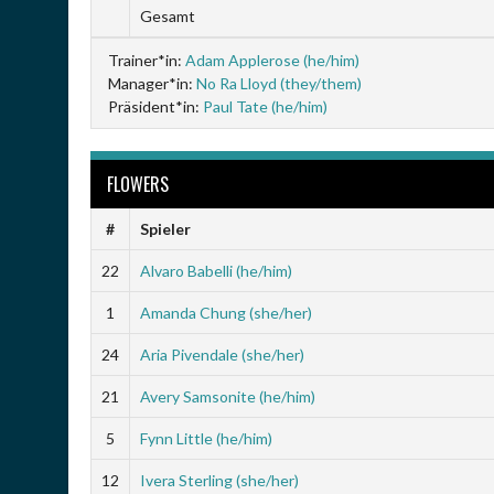
Gesamt
Trainer*in:
Adam Applerose (he/him)
Manager*in:
No Ra Lloyd (they/them)
Präsident*in:
Paul Tate (he/him)
FLOWERS
#
Spieler
22
Alvaro Babelli (he/him)
1
Amanda Chung (she/her)
24
Aria Pivendale (she/her)
21
Avery Samsonite (he/him)
5
Fynn Little (he/him)
12
Ivera Sterling (she/her)