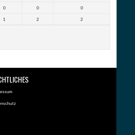
0
0
0
1
2
2
CHTLICHES
ressum
enschutz