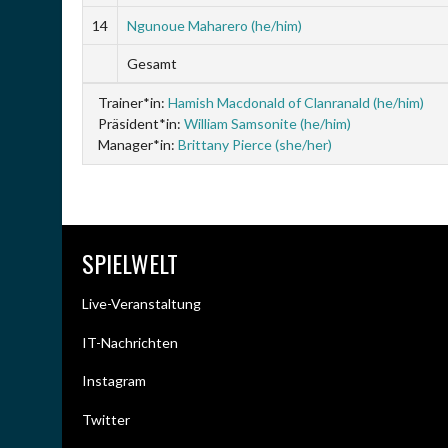
14
Ngunoue Maharero (he/him)
Gesamt
Trainer*in:
Hamish Macdonald of Clanranald (he/him)
Präsident*in:
William Samsonite (he/him)
Manager*in:
Brittany Pierce (she/her)
SPIELWELT
Live-Veranstaltung
IT-Nachrichten
Instagram
Twitter