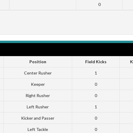
0
Position
Field Kicks
K
Center Rusher
1
Keeper
0
Right Rusher
0
Left Rusher
1
Kicker and Passer
0
Left Tackle
0