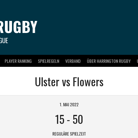
RUGBY
GUE
PLAYER RANKING
SPIELREGELN
VERBAND
ÜBER HARRINGTON RUGBY
Ulster vs Flowers
1. MAI 2022
15
-
50
REGULÄRE SPIELZEIT