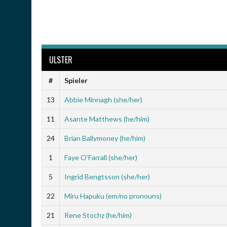
ULSTER
#
Spieler
13
Abbie Minnagh (she/her)
11
Asante Matthews (he/him)
24
Brian Ballymoney (he/him)
1
Faye O’Farrall (she/her)
5
Ingrid Bengtsson (she/her)
22
Miru Hapuku (em/no pronouns)
21
Rene Stochz (he/him)