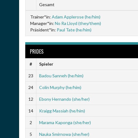
Gesamt
Trainer*in:
Adam Applerose (he/him)
Manager*in:
No Ra Lloyd (they/them)
Präsident*in:
Paul Tate (he/him)
PRIDES
#
Spieler
23
Badou Sanneh (he/him)
24
Colin Murphy (he/him)
12
Ebony Hernando (she/her)
14
Kraigg Massiah (he/him)
2
Marama Kaponga (she/her)
5
Nauka Smirnowa (she/her)