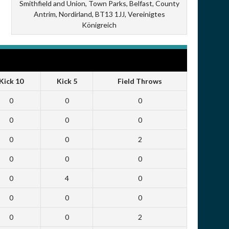
Smithfield and Union, Town Parks, Belfast, County
Antrim, Nordirland, BT13 1JJ, Vereinigtes
Königreich
Kick 10
Kick 5
Field Throws
0
0
0
0
0
0
0
0
2
0
0
0
0
4
0
0
0
0
0
0
2