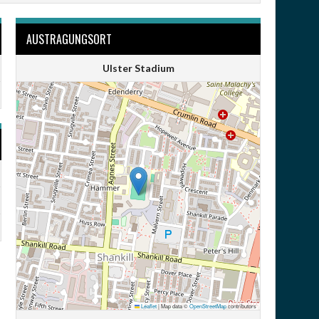
AUSTRAGUNGSORT
Ulster Stadium
Leaflet
|
Map data ©
OpenStreetMap
contributors