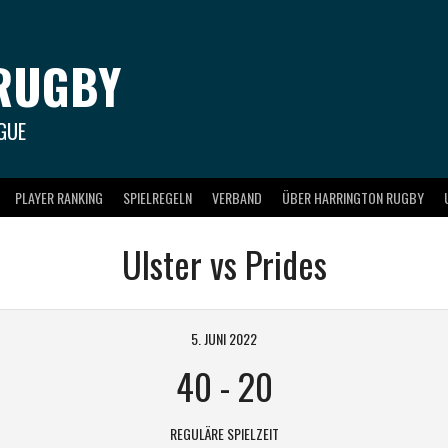
RUGBY
GUE
PLAYER RANKING
SPIELREGELN
VERBAND
ÜBER HARRINGTON RUGBY
Ulster vs Prides
5. JUNI 2022
40
-
20
REGULÄRE SPIELZEIT