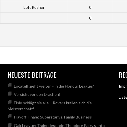
Left Rusher
0
0
NEUESTE BEITRÄGE
RE
Locatelli zieht weiter – in die Honour League?
Imp
Vorsicht vor den Drachen!
Dat
Elsie schlägt sie alle – Rovers krallen sich die
Meisterschaft!
Playoff-Finale: Superstar vs. Family Business
Oak League: Trainerlegende Theodore Parry geht in