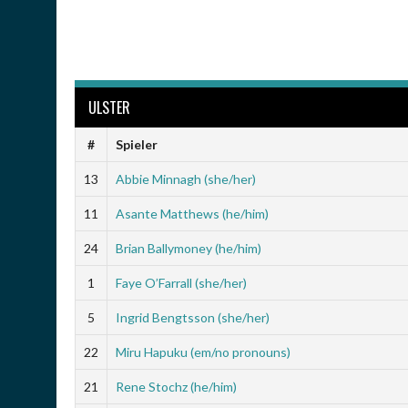
ULSTER
#
Spieler
13
Abbie Minnagh (she/her)
11
Asante Matthews (he/him)
24
Brian Ballymoney (he/him)
1
Faye O’Farrall (she/her)
5
Ingrid Bengtsson (she/her)
22
Miru Hapuku (em/no pronouns)
21
Rene Stochz (he/him)