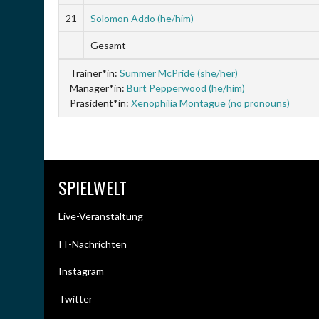
21
Solomon Addo (he/him)
Gesamt
Trainer*in:
Summer McPride (she/her)
Manager*in:
Burt Pepperwood (he/him)
Präsident*in:
Xenophilia Montague (no pronouns)
SPIELWELT
Live-Veranstaltung
IT-Nachrichten
Instagram
Twitter