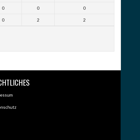
0
0
0
0
2
2
CHTLICHES
ressum
enschutz