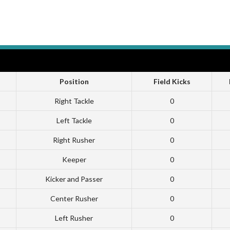
Position
Field Kicks
Right Tackle
0
Left Tackle
0
Right Rusher
0
Keeper
0
Kicker and Passer
0
Center Rusher
0
Left Rusher
0