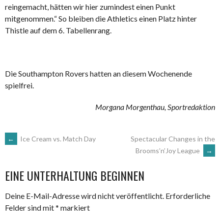
reingemacht, hätten wir hier zumindest einen Punkt
mitgenommen.“ So bleiben die Athletics einen Platz hinter
Thistle auf dem 6. Tabellenrang.
Die Southampton Rovers hatten an diesem Wochenende
spielfrei.
Morgana Morgenthau, Sportredaktion
ARTIKEL-
←
Ice Cream vs. Match Day
Spectacular Changes in the
Brooms’n’Joy League
→
NAVIGATION
EINE UNTERHALTUNG BEGINNEN
Deine E-Mail-Adresse wird nicht veröffentlicht.
Erforderliche
Felder sind mit
*
markiert