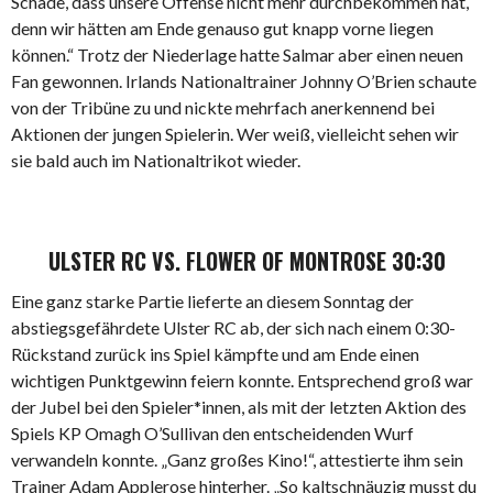
Schade, dass unsere Offense nicht mehr durchbekommen hat,
denn wir hätten am Ende genauso gut knapp vorne liegen
können.“ Trotz der Niederlage hatte Salmar aber einen neuen
Fan gewonnen. Irlands Nationaltrainer Johnny O’Brien schaute
von der Tribüne zu und nickte mehrfach anerkennend bei
Aktionen der jungen Spielerin. Wer weiß, vielleicht sehen wir
sie bald auch im Nationaltrikot wieder.
ULSTER RC VS. FLOWER OF MONTROSE 30:30
Eine ganz starke Partie lieferte an diesem Sonntag der
abstiegsgefährdete Ulster RC ab, der sich nach einem 0:30-
Rückstand zurück ins Spiel kämpfte und am Ende einen
wichtigen Punktgewinn feiern konnte. Entsprechend groß war
der Jubel bei den Spieler*innen, als mit der letzten Aktion des
Spiels KP Omagh O’Sullivan den entscheidenden Wurf
verwandeln konnte. „Ganz großes Kino!“, attestierte ihm sein
Trainer Adam Applerose hinterher. „So kaltschnäuzig musst du