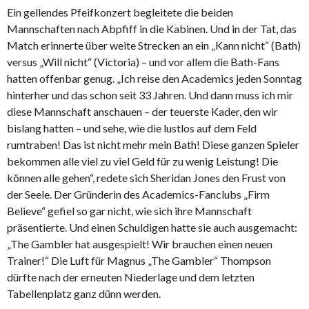
Ein gellendes Pfeifkonzert begleitete die beiden
Mannschaften nach Abpfiff in die Kabinen. Und in der Tat, das
Match erinnerte über weite Strecken an ein „Kann nicht“ (Bath)
versus „Will nicht“ (Victoria) – und vor allem die Bath-Fans
hatten offenbar genug. „Ich reise den Academics jeden Sonntag
hinterher und das schon seit 33 Jahren. Und dann muss ich mir
diese Mannschaft anschauen – der teuerste Kader, den wir
bislang hatten – und sehe, wie die lustlos auf dem Feld
rumtraben! Das ist nicht mehr mein Bath! Diese ganzen Spieler
bekommen alle viel zu viel Geld für zu wenig Leistung! Die
können alle gehen“, redete sich Sheridan Jones den Frust von
der Seele. Der Gründerin des Academics-Fanclubs „Firm
Believe“ gefiel so gar nicht, wie sich ihre Mannschaft
präsentierte. Und einen Schuldigen hatte sie auch ausgemacht:
„The Gambler hat ausgespielt! Wir brauchen einen neuen
Trainer!“ Die Luft für Magnus „The Gambler“ Thompson
dürfte nach der erneuten Niederlage und dem letzten
Tabellenplatz ganz dünn werden.