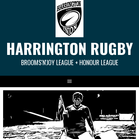
Springe
zum
Inhalt
HARRINGTON RUGBY
BROOMS'N'JOY LEAGUE + HONOUR LEAGUE