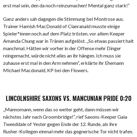
erst mal sein, den da noch reinzumachen! Mental ganz stark!“
Ganz anders sah dagegen die Stimmung bei Montrose aus.
Trainer Hamish MacDonald of Clanranald musste einige
Spieler*innen noch auf dem Platz trösten, vor allem Keeper
Amanda Chung war in Tränen aufgelöst. „So etwas passiert halt
manchmal. Hätten wir vorher in der Offense mehr Dinger
reingemacht, würde nicht alles an ihr hängen. Ich muss sie
zuhause erst mal in den Arm nehmen“, erklärte ihr Ehemann
Michael Macdonald, KP bei den Flowers.
LINCOLNSHIRE SAXONS VS. MANCUNIAN PRIDE 0:20
„Mannomann, wenn das so weiter geht, dann müssen wir
nächstes Jahr nach Groombridge!“, rief Saxons-Keeper Gaia
Tweeddale of Yester gegen Ende der 12. Runde, als ihre
Rusher-Kollegen einmal mehr das gegnerische Tor nicht trafen.