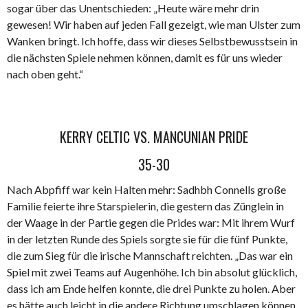
sogar über das Unentschieden: „Heute wäre mehr drin
gewesen! Wir haben auf jeden Fall gezeigt, wie man Ulster zum
Wanken bringt. Ich hoffe, dass wir dieses Selbstbewusstsein in
die nächsten Spiele nehmen können, damit es für uns wieder
nach oben geht.“
KERRY CELTIC VS. MANCUNIAN PRIDE
35-30
Nach Abpfiff war kein Halten mehr: Sadhbh Connells große
Familie feierte ihre Starspielerin, die gestern das Zünglein in
der Waage in der Partie gegen die Prides war: Mit ihrem Wurf
in der letzten Runde des Spiels sorgte sie für die fünf Punkte,
die zum Sieg für die irische Mannschaft reichten. „Das war ein
Spiel mit zwei Teams auf Augenhöhe. Ich bin absolut glücklich,
dass ich am Ende helfen konnte, die drei Punkte zu holen. Aber
es hätte auch leicht in die andere Richtung umschlagen können.