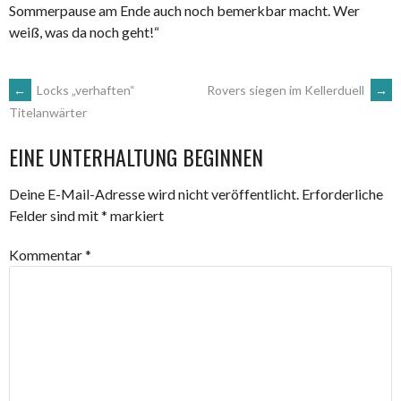
Sommerpause am Ende auch noch bemerkbar macht. Wer
weiß, was da noch geht!“
ARTIKEL-
←
Locks „verhaften“
Rovers siegen im Kellerduell
→
Titelanwärter
NAVIGATION
EINE UNTERHALTUNG BEGINNEN
Deine E-Mail-Adresse wird nicht veröffentlicht.
Erforderliche
Felder sind mit
*
markiert
Kommentar
*