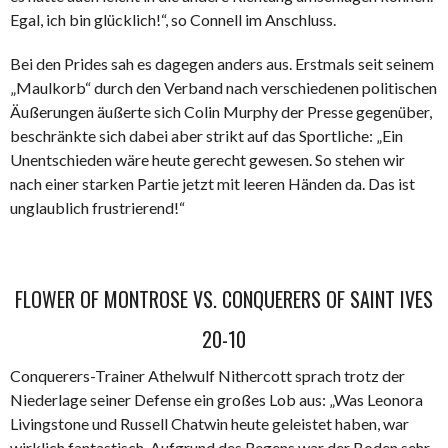
Egal, ich bin glücklich!“, so Connell im Anschluss.
Bei den Prides sah es dagegen anders aus. Erstmals seit seinem
„Maulkorb“ durch den Verband nach verschiedenen politischen
Äußerungen äußerte sich Colin Murphy der Presse gegenüber,
beschränkte sich dabei aber strikt auf das Sportliche: „Ein
Unentschieden wäre heute gerecht gewesen. So stehen wir
nach einer starken Partie jetzt mit leeren Händen da. Das ist
unglaublich frustrierend!“
FLOWER OF MONTROSE VS. CONQUERERS OF SAINT IVES
20-10
Conquerers-Trainer Athelwulf Nithercott sprach trotz der
Niederlage seiner Defense ein großes Lob aus: „Was Leonora
Livingstone und Russell Chatwin heute geleistet haben, war
wirklich fantastisch. Aufgrund des Regens war der Boden sehr