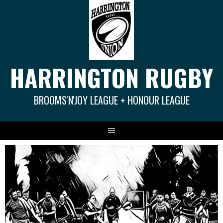
Springe
zum
Inhalt
HARRINGTON RUGBY
BROOMS'N'JOY LEAGUE + HONOUR LEAGUE